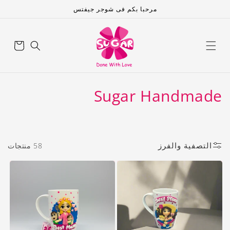
تخطى
مرحبا بكم فى شوجر جيفتس
الى
المحتوى
عربة
التسوق
م
Sugar Handmade
ج
م
التصفية والفرز
58 منتجات
و
ع
ة
: